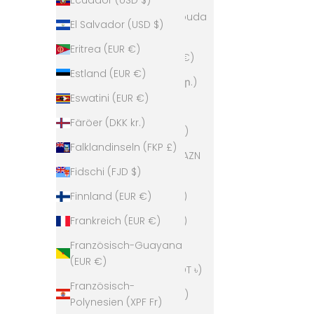
Antigua und Barbuda
El Salvador (USD $)
(XCD $)
Eritrea (EUR €)
Argentinien (EUR €)
Estland (EUR €)
Armenien (AMD դր.)
Eswatini (EUR €)
Aruba (AWG ƒ)
Färöer (DKK kr.)
Ascension (SHP £)
Falklandinseln (FKP £)
Aserbaidschan (AZN
Fidschi (FJD $)
₼)
Finnland (EUR €)
Australien (AUD $)
Frankreich (EUR €)
Bahamas (BSD $)
Französisch-Guayana
Bahrain (EUR €)
(EUR €)
Bangladesch (BDT ৳)
Französisch-
Barbados (BBD $)
Polynesien (XPF Fr)