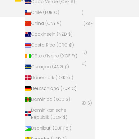
Cabo Verde (CVE $)
Land
Chile (EUR €)
Ägypten (EGP ج.م)
China (CNY ¥)
Äquatorialguinea (XAF
CFA)
Cookinseln (NZD $)
Äthiopien (ETB Br)
Costa Rica (CRC ₡)
Afghanistan (AFN ؋)
Côte d’Ivoire (XOF Fr)
Ålandinseln (EUR €)
Curaçao (ANG ƒ)
Albanien (ALL L)
Dänemark (DKK kr.)
Algerien (DZD د.ج)
Deutschland (EUR €)
Amerikanische
Dominica (XCD $)
Überseeinseln (USD $)
Dominikanische
Andorra (EUR €)
Republik (DOP $)
Angola (EUR €)
Dschibuti (DJF Fdj)
Anguilla (XCD $)
Ecuador (USD $)