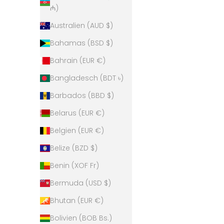
₼)
Becher weiß
Angebot
€21,00
Australien (AUD $)
Bahamas (BSD $)
Bahrain (EUR €)
Bangladesch (BDT ৳)
Barbados (BBD $)
Belarus (EUR €)
Belgien (EUR €)
Belize (BZD $)
Benin (XOF Fr)
Bermuda (USD $)
Bhutan (EUR €)
Majas Coffee x Connis Kaffee Becher
Majas Cof
Bolivien (BOB Bs.)