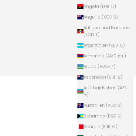
Angola (EUR €)
Anguilla (XCD $)
Antigua und Barbuda
(XCD $)
Argentinien (EUR €)
Armenien (AMD դր.)
Aruba (AWG ƒ)
Ascension (SHP £)
Aserbaidschan (AZN
₼)
Australien (AUD $)
Bahamas (BSD $)
Bahrain (EUR €)