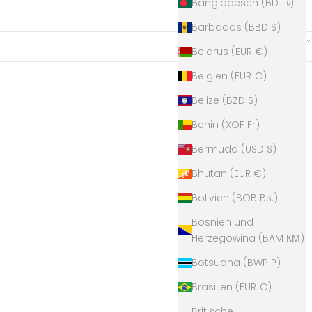
Bangladesch (BDT ৳)
Barbados (BBD $)
8 Produkte
Sortieren nach
Belarus (EUR €)
Belgien (EUR €)
Belize (BZD $)
Benin (XOF Fr)
Bermuda (USD $)
Bhutan (EUR €)
Bolivien (BOB Bs.)
Bosnien und
Herzegowina (BAM КМ)
Botsuana (BWP P)
Brasilien (EUR €)
fee Becher
Majas Coffee x Connis Kaffee Becher
Britische