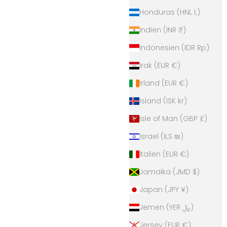
Honduras (HNL L)
Indien (INR ₹)
Indonesien (IDR Rp)
Irak (EUR €)
Irland (EUR €)
Island (ISK kr)
Isle of Man (GBP £)
Israel (ILS ₪)
Italien (EUR €)
Jamaika (JMD $)
Japan (JPY ¥)
Jemen (YER ﷼)
Jersey (EUR €)