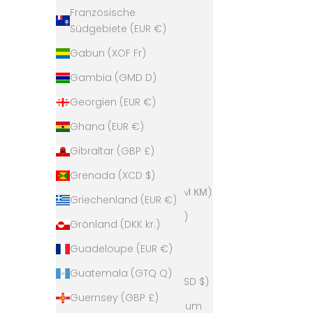
Belarus (EUR €)
Französische
Südgebiete (EUR €)
Belgien (EUR €)
Gabun (XOF Fr)
Belize (BZD $)
Gambia (GMD D)
Benin (XOF Fr)
Georgien (EUR €)
Bermuda (USD $)
Ghana (EUR €)
Bhutan (EUR €)
Gibraltar (GBP £)
Bolivien (BOB Bs.)
Grenada (XCD $)
Bosnien und
Herzegowina (BAM КМ)
Griechenland (EUR €)
Botsuana (BWP P)
Grönland (DKK kr.)
Brasilien (EUR €)
Guadeloupe (EUR €)
Britische
Guatemala (GTQ Q)
Jungferninseln (USD $)
Guernsey (GBP £)
Britisches Territorium