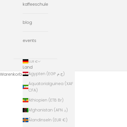
kaffeeschule
blog
events
EUR €
Land
Ägypten (EGP ج.م)
Warenkorb
Äquatorialguinea (XAF
CFA)
Äthiopien (ETB Br)
Afghanistan (AFN ؋)
Ålandinseln (EUR €)