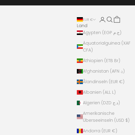
Anmelden
Suchen
Warenkor
EUR €
Land
Ägypten (EGP ج.م)
Äquatorialguinea (XAF
CFA)
Äthiopien (ETB Br)
Afghanistan (AFN ؋)
Ålandinseln (EUR €)
Albanien (ALL L)
Algerien (DZD د.ج)
Amerikanische
Überseeinseln (USD $)
Andorra (EUR €)