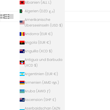
Albanien (ALL L)
Algerien (DZD د.ج)
Amerikanische
Überseeinseln (USD $)
Andorra (EUR €)
AUSVERKAUFT
Angola (EUR €)
Anguilla (XCD $)
Antigua und Barbuda
(XCD $)
Argentinien (EUR €)
Armenien (AMD դր.)
Aruba (AWG ƒ)
Ascension (SHP £)
Aserbaidschan (AZN
Majas Coffee x Connis Espresso
Majas 