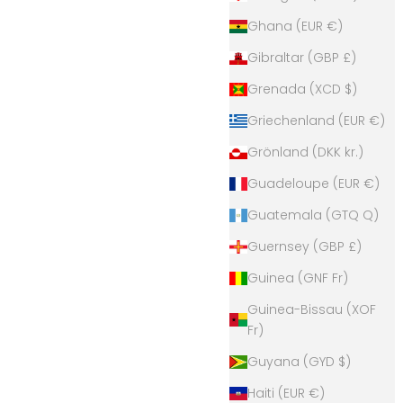
Ghana (EUR €)
Gibraltar (GBP £)
Grenada (XCD $)
Griechenland (EUR €)
Grönland (DKK kr.)
Guadeloupe (EUR €)
Guatemala (GTQ Q)
Guernsey (GBP £)
Guinea (GNF Fr)
Guinea-Bissau (XOF
Fr)
Guyana (GYD $)
Haiti (EUR €)