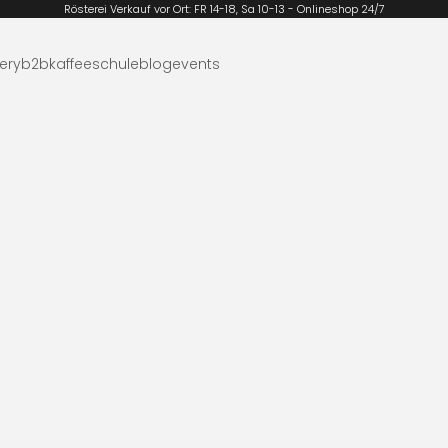
Rösterei Verkauf vor Ort: FR 14-18, Sa 10-13 - Onlineshop 24/7
ery
b2b
kaffeeschule
blog
events