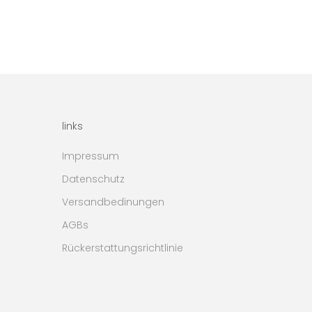
mit Henkel weiß
Angebot
€33,00
links
Impressum
Datenschutz
Versandbedinungen
AGBs
Rückerstattungsrichtlinie