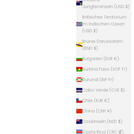
mit Henkel marmoriert
Jungferninseln (USD $)
Angebot
€33,00
Britisches Territorium
im Indischen Ozean
(USD $)
Brunei Darussalam
(BND $)
Bulgarien (EUR €)
Burkina Faso (XOF Fr)
Burundi (BIF Fr)
Cabo Verde (CVE $)
Chile (EUR €)
China (CNY ¥)
600ml
Hario V60 Glaskanne 360ml
Angebot
€25,90
Cookinseln (NZD $)
Costa Rica (CRC ₡)