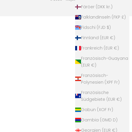
Färöer (DKK kr.)
Falklandinseln (FKP £)
Fidschi (FJD $)
Finnland (EUR €)
Frankreich (EUR €)
Französisch-Guayana
(EUR €)
Französisch-
Polynesien (XPF Fr)
Französische
Südgebiete (EUR €)
Gabun (XOF Fr)
Gambia (GMD D)
Georgien (EUR €)