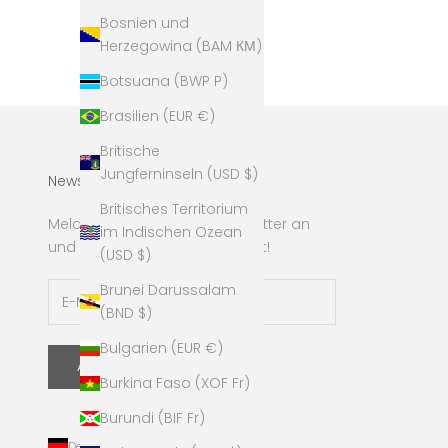
marmoriert
Bosnien und
Angebot
€29,00
Herzegowina (BAM КМ)
Botsuana (BWP P)
Brasilien (EUR €)
Britische
Jungferninseln (USD $)
Newsletter
Britisches Territorium
Melde Dich für unseren Newsletter an
im Indischen Ozean
und sichere dir jetzt 10% Rabatt!
(USD $)
Brunei Darussalam
(BND $)
Bulgarien (EUR €)
ABONNIEREN
Burkina Faso (XOF Fr)
Burundi (BIF Fr)
Deutschland (EUR €)