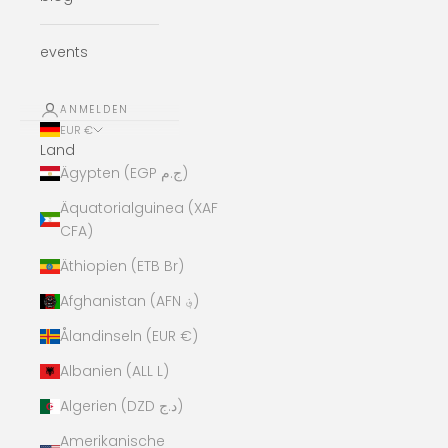
events
ANMELDEN
EUR €
Land
Ägypten (EGP ج.م)
Äquatorialguinea (XAF
CFA)
Äthiopien (ETB Br)
Afghanistan (AFN ؋)
Ålandinseln (EUR €)
Albanien (ALL L)
Algerien (DZD د.ج)
Amerikanische