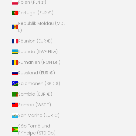
Polen (PLN zł)
Portugal (EUR €)
Republik Moldau (MDL
L)
Réunion (EUR €)
Ruanda (RWF FRw)
Rumänien (RON Lei)
Russland (EUR €)
Salomonen (SBD $)
Sambia (EUR €)
Samoa (WST T)
San Marino (EUR €)
São Tomé und
Príncipe (STD Db)