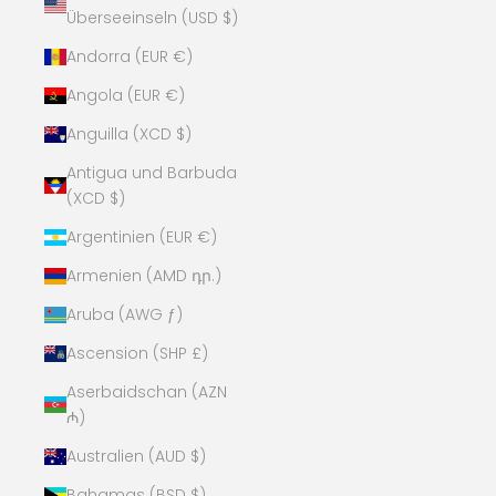
Überseeinseln (USD $)
Andorra (EUR €)
Angola (EUR €)
Anguilla (XCD $)
Antigua und Barbuda
(XCD $)
Argentinien (EUR €)
Armenien (AMD դր.)
Aruba (AWG ƒ)
Ascension (SHP £)
Aserbaidschan (AZN
₼)
Australien (AUD $)
Bahamas (BSD $)