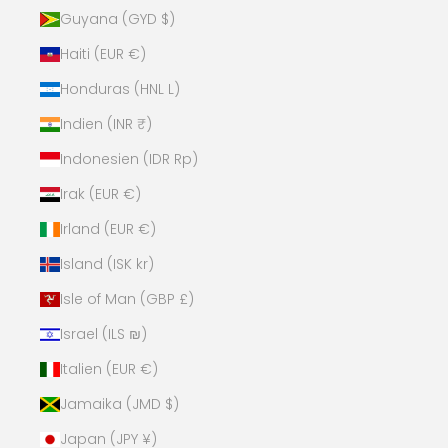
Guyana (GYD $)
Haiti (EUR €)
Honduras (HNL L)
Indien (INR ₹)
Indonesien (IDR Rp)
Irak (EUR €)
Irland (EUR €)
Island (ISK kr)
Isle of Man (GBP £)
Israel (ILS ₪)
Italien (EUR €)
Jamaika (JMD $)
Japan (JPY ¥)