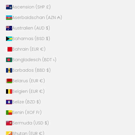
Ascension (SHP £)
Aserbaidschan (AZN ₼)
Australien (AUD $)
Bahamas (BSD $)
Bahrain (EUR €)
Bangladesch (BDT ৳)
Barbados (BBD $)
Belarus (EUR €)
Belgien (EUR €)
Belize (BZD $)
Benin (XOF Fr)
Bermuda (USD $)
Bhutan (EUR €)