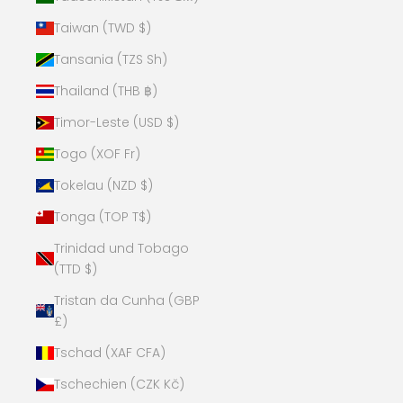
Taiwan (TWD $)
Tansania (TZS Sh)
Thailand (THB ฿)
Timor-Leste (USD $)
Togo (XOF Fr)
Tokelau (NZD $)
Tonga (TOP T$)
Trinidad und Tobago
(TTD $)
Tristan da Cunha (GBP
£)
Tschad (XAF CFA)
Tschechien (CZK Kč)