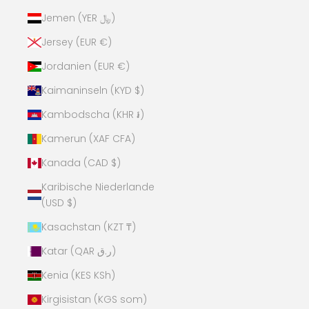
Jemen (YER ﷼)
Jersey (EUR €)
Jordanien (EUR €)
Kaimaninseln (KYD $)
Kambodscha (KHR ៛)
Kamerun (XAF CFA)
Kanada (CAD $)
Karibische Niederlande
(USD $)
Kasachstan (KZT ₸)
Katar (QAR ر.ق)
Kenia (KES KSh)
Kirgisistan (KGS som)