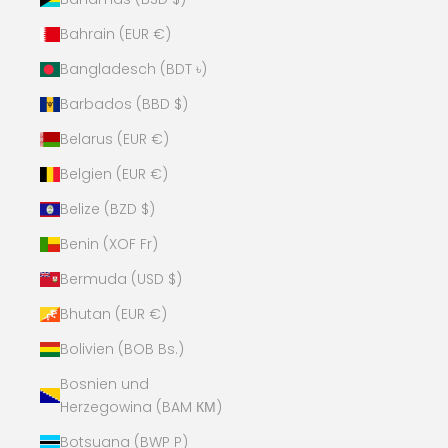
Bahrain (EUR €)
Bangladesch (BDT ৳)
Barbados (BBD $)
Belarus (EUR €)
Belgien (EUR €)
Belize (BZD $)
Benin (XOF Fr)
Bermuda (USD $)
Bhutan (EUR €)
Bolivien (BOB Bs.)
Bosnien und
Herzegowina (BAM КМ)
Botsuana (BWP P)