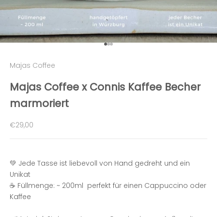
Gehe zu Element 1
Gehe zu Element 2
Gehe zu Element 3
Majas Coffee
Majas Coffee x Connis Kaffee Becher
marmoriert
Angebot
€29,00
💚 Jede Tasse ist liebevoll von Hand gedreht und ein
Unikat
☕
Füllmenge: ~ 200ml perfekt für einen Cappuccino oder
Kaffee