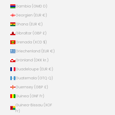
Gambia (GMD D)
Georgien (EUR €)
Ghana (EUR €)
Gibraltar (GBP £)
Grenada (XCD $)
Griechenland (EUR €)
Grönland (DKK kr.)
Guadeloupe (EUR €)
Guatemala (GTQ Q)
Guernsey (GBP £)
Guinea (GNF Fr)
Guinea-Bissau (XOF
Fr)