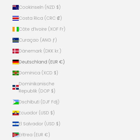
Cookinseln (NZD $)
Costa Rica (CRC ₡)
Côte d’Ivoire (XOF Fr)
Curaçao (ANG ƒ)
Dänemark (DKK kr.)
Deutschland (EUR €)
Dominica (XCD $)
Dominikanische
Republik (DOP $)
Dschibuti (DJF Fdj)
Ecuador (USD $)
El Salvador (USD $)
Eritrea (EUR €)