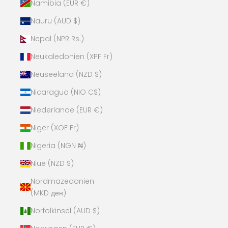
Namibia (EUR €)
Nauru (AUD $)
Nepal (NPR Rs.)
Neukaledonien (XPF Fr)
Neuseeland (NZD $)
Nicaragua (NIO C$)
Niederlande (EUR €)
Niger (XOF Fr)
Nigeria (NGN ₦)
Niue (NZD $)
Nordmazedonien
(MKD ден)
Norfolkinsel (AUD $)