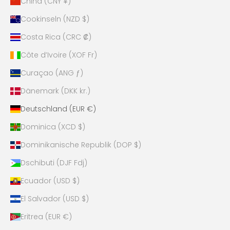
China (CNY ¥)
Cookinseln (NZD $)
Costa Rica (CRC ₡)
Côte d’Ivoire (XOF Fr)
Curaçao (ANG ƒ)
Dänemark (DKK kr.)
Deutschland (EUR €)
Dominica (XCD $)
Dominikanische Republik (DOP $)
Dschibuti (DJF Fdj)
Ecuador (USD $)
El Salvador (USD $)
Eritrea (EUR €)