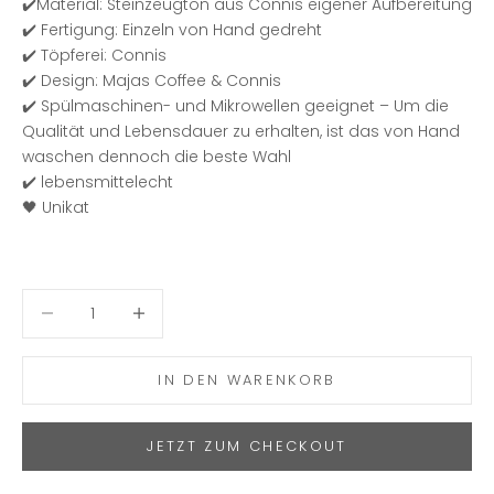
✔️
Material: Steinzeugton aus Connis eigener Aufbereitung
✔️ Fertigung: Einzeln von Hand gedreht
✔️ Töpferei:
Connis
✔️ Design: Majas Coffee & Connis
✔️
Spülmaschinen- und Mikrowellen geeignet – Um die
Qualität und Lebensdauer zu erhalten, ist das von Hand
waschen dennoch die beste Wahl
✔️
lebensmittelecht
🖤 Unikat
Anzahl verringern
Anzahl verringern
IN DEN WARENKORB
JETZT ZUM CHECKOUT