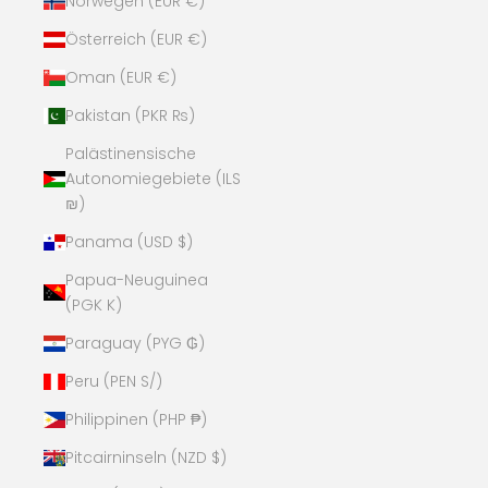
Norwegen (EUR €)
Österreich (EUR €)
Oman (EUR €)
Pakistan (PKR ₨)
Palästinensische
Autonomiegebiete (ILS
₪)
Panama (USD $)
Papua-Neuguinea
(PGK K)
Paraguay (PYG ₲)
Peru (PEN S/)
Philippinen (PHP ₱)
Pitcairninseln (NZD $)