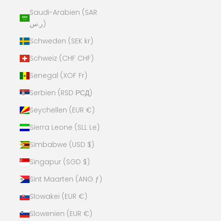
Saudi-Arabien (SAR
ر.س)
Schweden (SEK kr)
Schweiz (CHF CHF)
Senegal (XOF Fr)
Serbien (RSD РСД)
Seychellen (EUR €)
Sierra Leone (SLL Le)
Simbabwe (USD $)
Singapur (SGD $)
Sint Maarten (ANG ƒ)
Slowakei (EUR €)
Slowenien (EUR €)