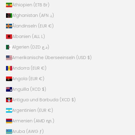
Äthiopien (ETB Br)
Afghanistan (AFN ؋)
Ålandinseln (EUR €)
Albanien (ALL L)
Algerien (DZD د.ج)
Amerikanische Überseeinseln (USD $)
Andorra (EUR €)
Angola (EUR €)
Anguilla (XCD $)
Antigua und Barbuda (XCD $)
Argentinien (EUR €)
Armenien (AMD դր.)
Aruba (AWG ƒ)