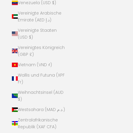
Venezuela (USD $)
Vereinigte Arabische
Emirate (AED د.إ)
Vereinigte Staaten
(USD $)
Vereinigtes Königreich
(GBP £)
Vietnam (VND ₫)
Wallis und Futuna (XPF
Fr)
Weihnachtsinsel (AUD
$)
Westsahara (MAD د.م.)
Zentralafrikanische
Republik (XAF CFA)