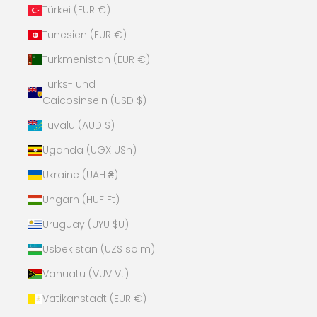
Türkei (EUR €)
Tunesien (EUR €)
Turkmenistan (EUR €)
Turks- und
Caicosinseln (USD $)
Tuvalu (AUD $)
Uganda (UGX USh)
Ukraine (UAH ₴)
Ungarn (HUF Ft)
Uruguay (UYU $U)
Usbekistan (UZS so'm)
Vanuatu (VUV Vt)
Vatikanstadt (EUR €)