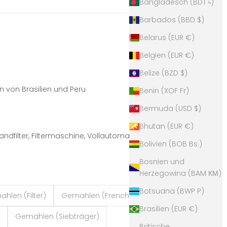
Bangladesch (BDT ৳)
Barbados (BBD $)
Belarus (EUR €)
Belgien (EUR €)
Belize (BZD $)
 von Brasilien und Peru
Benin (XOF Fr)
Bermuda (USD $)
Bhutan (EUR €)
dfilter, Filtermaschine, Vollautomat, French Press, Cold
Bolivien (BOB Bs.)
Bosnien und
Herzegowina (BAM КМ)
Botsuana (BWP P)
hlen (Filter)
Gemahlen (French-Press)
Brasilien (EUR €)
Gemahlen (Siebträger)
Britische