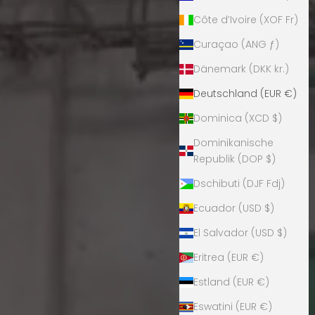
Côte d’Ivoire (XOF Fr)
Curaçao (ANG ƒ)
Dänemark (DKK kr.)
Deutschland (EUR €)
Dominica (XCD $)
Dominikanische
Republik (DOP $)
Dschibuti (DJF Fdj)
Ecuador (USD $)
El Salvador (USD $)
Eritrea (EUR €)
Estland (EUR €)
Eswatini (EUR €)