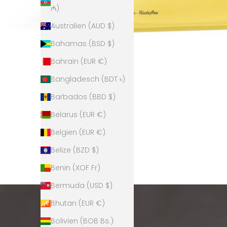
₼)
Australien (AUD $)
Bahamas (BSD $)
Bahrain (EUR €)
Bangladesch (BDT ৳)
Barbados (BBD $)
Belarus (EUR €)
Belgien (EUR €)
Belize (BZD $)
Benin (XOF Fr)
Bermuda (USD $)
Bhutan (EUR €)
Bolivien (BOB Bs.)