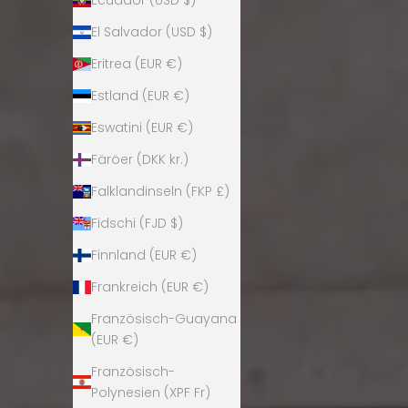
El Salvador (USD $)
Eritrea (EUR €)
Estland (EUR €)
Eswatini (EUR €)
Färöer (DKK kr.)
Falklandinseln (FKP £)
Fidschi (FJD $)
Finnland (EUR €)
Frankreich (EUR €)
Französisch-Guayana
(EUR €)
Französisch-
Polynesien (XPF Fr)