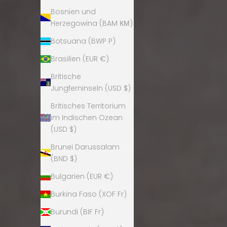
Bosnien und
Herzegowina (BAM КМ)
Botsuana (BWP P)
Brasilien (EUR €)
Britische
Jungferninseln (USD $)
Britisches Territorium
im Indischen Ozean
(USD $)
Brunei Darussalam
(BND $)
Bulgarien (EUR €)
Burkina Faso (XOF Fr)
Burundi (BIF Fr)