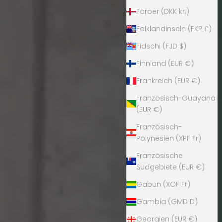
Färöer (DKK kr.)
Falklandinseln (FKP £)
Fidschi (FJD $)
Finnland (EUR €)
Frankreich (EUR €)
Französisch-Guayana
(EUR €)
Französisch-
Polynesien (XPF Fr)
Französische
Südgebiete (EUR €)
Gabun (XOF Fr)
Gambia (GMD D)
Georgien (EUR €)