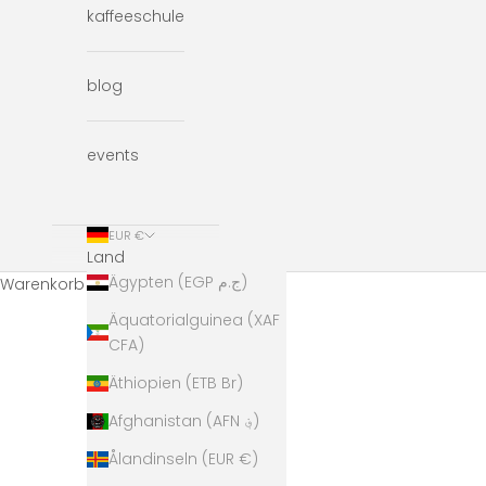
kaffeeschule
blog
events
EUR €
Land
Ägypten (EGP ج.م)
Warenkorb
Äquatorialguinea (XAF
CFA)
Äthiopien (ETB Br)
Afghanistan (AFN ؋)
Ålandinseln (EUR €)