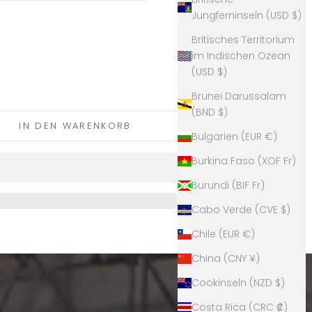
Jungferninseln (USD $)
Britisches Territorium
im Indischen Ozean
(USD $)
gern
Brunei Darussalam
(BND $)
IN DEN WARENKORB
Bulgarien (EUR €)
Burkina Faso (XOF Fr)
Burundi (BIF Fr)
Cabo Verde (CVE $)
Chile (EUR €)
China (CNY ¥)
Cookinseln (NZD $)
Costa Rica (CRC ₡)