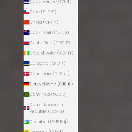
Cabo Verde (CVE $)
Chile (EUR €)
China (CNY ¥)
Cookinseln (NZD $)
Costa Rica (CRC ₡)
Côte d’Ivoire (XOF Fr)
Curaçao (ANG ƒ)
Dänemark (DKK kr.)
Deutschland (EUR €)
Dominica (XCD $)
Dominikanische
Republik (DOP $)
Dschibuti (DJF Fdj)
Ecuador (USD $)