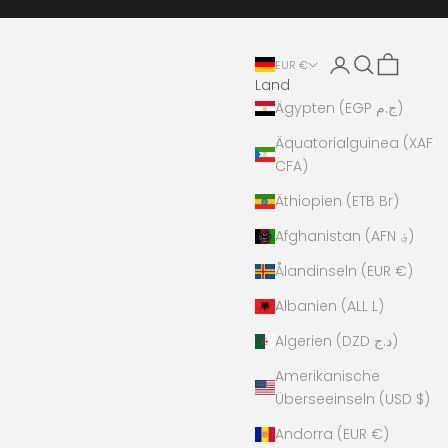
Anmelden
Suchen
Warenkor
EUR €
Land
Ägypten (EGP ج.م)
Äquatorialguinea (XAF
CFA)
Äthiopien (ETB Br)
Afghanistan (AFN ؋)
Ålandinseln (EUR €)
Albanien (ALL L)
Algerien (DZD د.ج)
Amerikanische
Überseeinseln (USD $)
Andorra (EUR €)