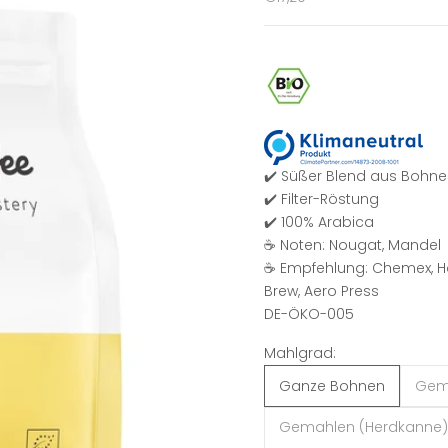
✔️ Süßer Blend aus Bohnen
✔️
Filter-Röstung
✔️ 100% Arabica
☕ Noten: Nougat, Mandel
☕ Empfehlung: Chemex, Han
Brew, Aero Press
DE-ÖKO-005
Mahlgrad:
Ganze Bohnen
Gema
Gemahlen (Herdkanne)