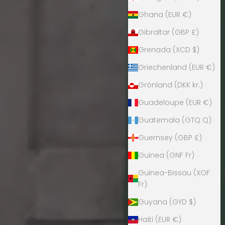
Ghana (EUR €)
Gibraltar (GBP £)
Grenada (XCD $)
Griechenland (EUR €)
Grönland (DKK kr.)
Guadeloupe (EUR €)
Guatemala (GTQ Q)
Guernsey (GBP £)
Guinea (GNF Fr)
Guinea-Bissau (XOF
Fr)
Guyana (GYD $)
Haiti (EUR €)