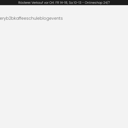
Rösterei Verkauf vor Ort: FR 14-18, Sa 10-13 - Onlineshop 24/7
ery
b2b
kaffeeschule
blog
events