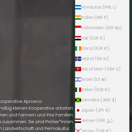
Honduras (HNL L)
Indien (INR ₹)
Indonesien (IDR Rp)
Irak (EUR €)
Irland (EUR €)
Island (ISK kr)
Isle of Man (GBP £)
Israel (ILS ₪)
Italien (EUR €)
Jamaika (JMD $)
ooperative Aproeco
smäßig kleinen Kooperative arbeiten
Japan (JPY ¥)
nen und Farmern und ihre Familien
Jemen (YER ﷼)
usammen. Sie sind Pionier*innen
n Landwirtschaft und Permakultur.
Jersey (EUR €)