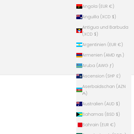
Angola (EUR €)
Anguilla (XCD $)
Antigua und Barbuda
(XCD $)
Argentinien (EUR €)
Armenien (AMD դր.)
Aruba (AWG ƒ)
Ascension (SHP £)
Aserbaidschan (AZN
₼)
Australien (AUD $)
Bahamas (BSD $)
Bahrain (EUR €)