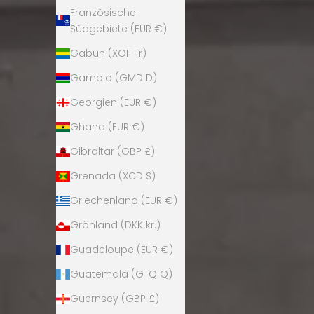
Französische
Südgebiete (EUR €)
Gabun (XOF Fr)
Gambia (GMD D)
Georgien (EUR €)
Ghana (EUR €)
Gibraltar (GBP £)
Grenada (XCD $)
Griechenland (EUR €)
Grönland (DKK kr.)
Guadeloupe (EUR €)
Guatemala (GTQ Q)
Guernsey (GBP £)