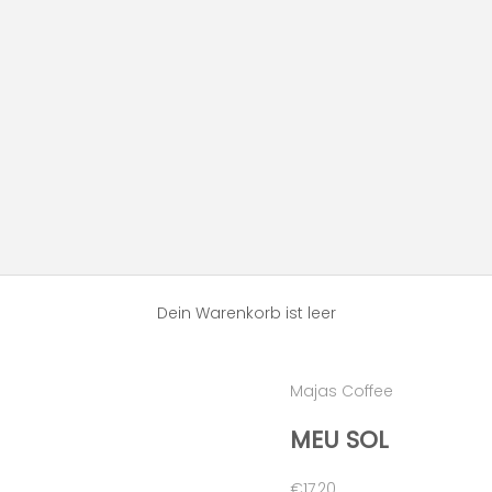
Dein Warenkorb ist leer
Majas Coffee
MEU SOL
Angebot
€17,20