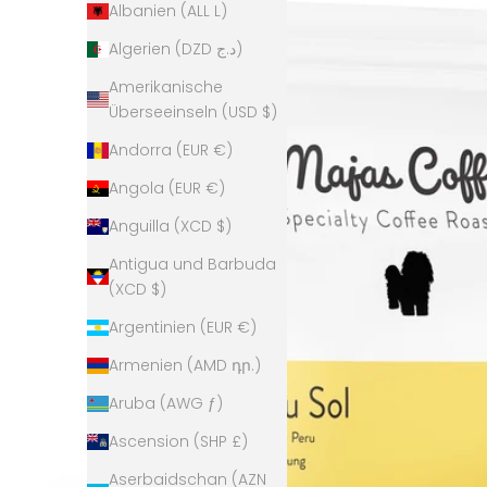
Albanien (ALL L)
Algerien (DZD د.ج)
Amerikanische
Überseeinseln (USD $)
Andorra (EUR €)
Angola (EUR €)
Anguilla (XCD $)
Antigua und Barbuda
(XCD $)
Argentinien (EUR €)
Armenien (AMD դր.)
Aruba (AWG ƒ)
Ascension (SHP £)
Aserbaidschan (AZN